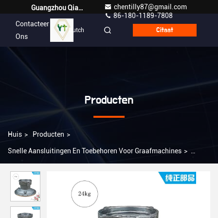
chentilly87@gmail.com
Guangzhou Qianyuan Construction Machinery Co,.LTD
86-180-1189-7808
Contacteer
Dutch
Citaat
Ons
Producten
Huis
>
Producten
>
Snelle Aansluitingen En Toebehoren Voor Graafmachines
>
Toegepasst op CAT200B Rotary Motor Shell / Pump Shell 16
tanden