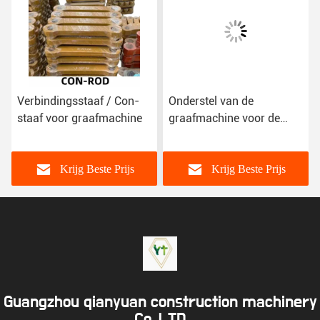
Verbindingsstaaf / Con-
Onderstel van de
staaf voor graafmachine
graafmachine voor de
beveiliging van de
kettingband
Krijg Beste Prijs
Krijg Beste Prijs
Guangzhou qianyuan construction machinery
Co,.LTD