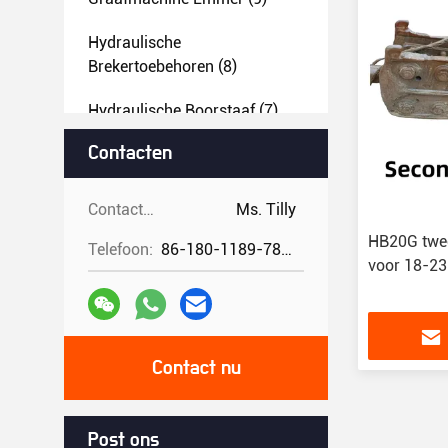
Hydraulische
Brekertoebehoren
(8)
Hydraulische Boorstaaf
(7)
Contacten
Hydraulische
Breakerpijpleiding En
Toebehoren
(9)
Contacten:
Ms. Tilly
HB20G twee
Snelle Aansluitingen En
Telefoon:
86-180-1189-7808
voor 18-23
Toebehoren Voor
Graafmachines
(108)
Andere Boormachine-
Aanhangsels
(8)
Contact nu
Gebruikte Boormachine
(5)
Post ons