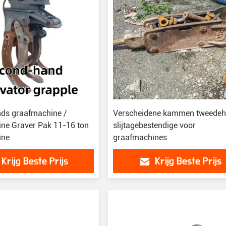
ds graafmachine /
Verscheidene kammen tweede
ne Graver Pak 11-16 ton
slijtagebestendige voor
ine
graafmachines
Krijg Beste Prijs
Krijg Beste Prijs