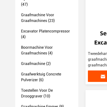
(47)
Graafmachine Voor
Graafmachines
(23)
Excavator Platencompressor
(4)
Boormachine Voor
Graafmachines
(4)
Tweedehan
graafmachi
Graafmachine
(2)
graafmach
Graafwerktuig Concrete
Pulverizer
(6)
Toestellen Voor De
Drooggraver
(10)
Graafmachine Emmer
(9)