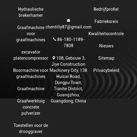
Hydraulische
Bedrijfprofiel
brekerhamer
Fabrieksreis
chentilly87@gmail.com
Graafmachine
voor
Kwaliteitscontrole
86-180-1189-
graafmachines
7808
Nieuws
excavator
108, Gebouw 3,
platencompressor
Sitemap
Jiye Construction
Machinery City, 138
Boormachine voor
Privacybeleid
Huicai Road,
graafmachines
Dongpu Town,
Tianhe District,
Graafmachine
Guangzhou,
Guangdong, China
Graafwerktuig
concrete
pulverizer
Toestellen voor de
drooggraver