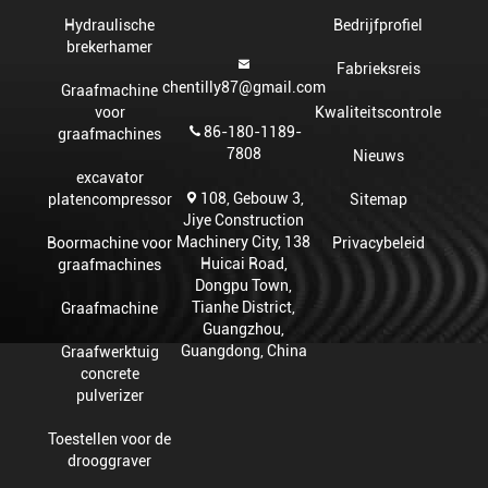
Hydraulische
Bedrijfprofiel
brekerhamer
Fabrieksreis
chentilly87@gmail.com
Graafmachine
voor
Kwaliteitscontrole
86-180-1189-
graafmachines
7808
Nieuws
excavator
108, Gebouw 3,
platencompressor
Sitemap
Jiye Construction
Machinery City, 138
Boormachine voor
Privacybeleid
Huicai Road,
graafmachines
Dongpu Town,
Tianhe District,
Graafmachine
Guangzhou,
Guangdong, China
Graafwerktuig
concrete
pulverizer
Toestellen voor de
drooggraver