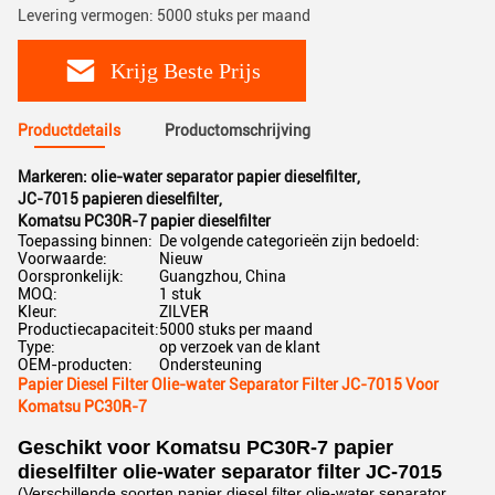
Levering vermogen: 5000 stuks per maand
Krijg Beste Prijs
Productdetails
Productomschrijving
Markeren:
olie-water separator papier dieselfilter
,
JC-7015 papieren dieselfilter
,
Komatsu PC30R-7 papier dieselfilter
Toepassing binnen:
De volgende categorieën zijn bedoeld:
Voorwaarde:
Nieuw
Oorspronkelijk:
Guangzhou, China
MOQ:
1 stuk
Kleur:
ZILVER
Productiecapaciteit:
5000 stuks per maand
Type:
op verzoek van de klant
OEM-producten:
Ondersteuning
Papier Diesel Filter Olie-water Separator Filter JC-7015 Voor
Komatsu PC30R-7
Geschikt voor Komatsu PC30R-7 papier
dieselfilter olie-water separator filter JC-7015
(Verschillende soorten papier diesel filter olie-water separator