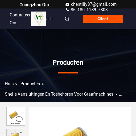
chentilly87@gmail.com
Guangzhou Qianyuan Construction Machinery Co,.LTD
86-180-1189-7808
Contacteer
Dutch
Citaat
Ons
Producten
Huis
>
Producten
>
Snelle Aansluitingen En Toebehoren Voor Graafmachines
>
Papier Diesel Filter Olie-water Separator Filter JC-7015 Voor
Komatsu PC30R-7