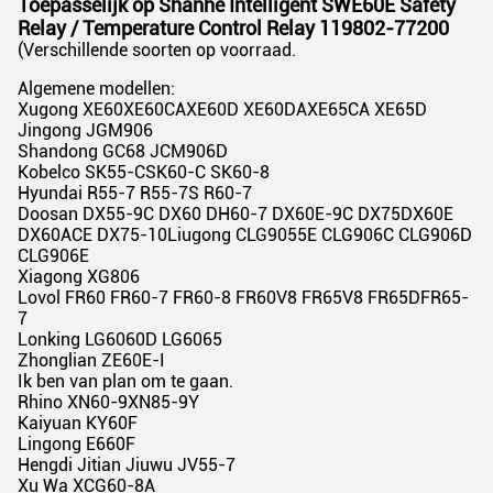
Toepasselijk op Shanhe Intelligent SWE60E Safety
Relay / Temperature Control Relay 119802-77200
(Verschillende soorten op voorraad.
Algemene modellen:
Xugong XE60XE60CAXE60D XE60DAXE65CA XE65D
Jingong JGM906
Shandong GC68 JCM906D
Kobelco SK55-CSK60-C SK60-8
Hyundai R55-7 R55-7S R60-7
Doosan DX55-9C DX60 DH60-7 DX60E-9C DX75DX60E
DX60ACE DX75-10Liugong CLG9055E CLG906C CLG906D
CLG906E
Xiagong XG806
Lovol FR60 FR60-7 FR60-8 FR60V8 FR65V8 FR65DFR65-
7
Lonking LG6060D LG6065
Zhonglian ZE60E-I
Ik ben van plan om te gaan.
Rhino XN60-9XN85-9Y
Kaiyuan KY60F
Lingong E660F
Hengdi Jitian Jiuwu JV55-7
Xu Wa XCG60-8A