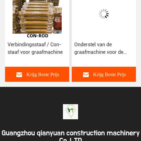
Verbindingsstaaf / Con-
Onderstel van de
staaf voor graafmachine
graafmachine voor de
beveiliging van de
kettingband
Krijg Beste Prijs
Krijg Beste Prijs
Guangzhou qianyuan construction machinery
Co,.LTD