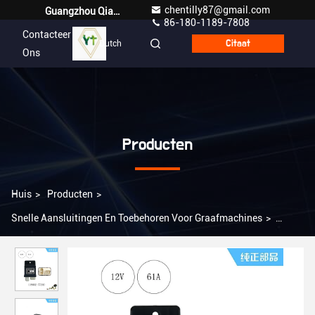
chentilly87@gmail.com
Guangzhou Qianyuan Construction Machinery Co,.LTD
86-180-1189-7808
Contacteer
Dutch
Citaat
Ons
Producten
Huis
>
Producten
>
Snelle Aansluitingen En Toebehoren Voor Graafmachines
>
Toepasselijk op Shanhe Intelligent SWE60E Safety Relay /
Temperature Control Relay 119802-77200