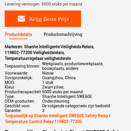
Levering vermogen: 5000 stuks per maand
Krijg Beste Prijs
Productdetails
Productomschrijving
Markeren:
Shanhe Intelligente Veiligheids Relais
,
119802-77200 Veiligheidsrelais
,
Temperatuurregelaar veiligheidsrele
Werkplaats, productiewerkplaats,
Toepassing binnen:
bouwplaats, andere
Voorwaarde:
Nieuw
Oorspronkelijk:
Guangzhou, China
MOQ:
1 stuk
Kleur:
Zwart zilver,
Productiecapaciteit:
5000 stuks per maand
Type:
Shanhe Intelligent SWE60E
OEM-producten:
Ondersteuning
Geschikt voor:
De volgende categorieën zijn bedoeld:
Garantie:
3
Toepasselijk op Shanhe Intelligent SWE60E Safety Relay /
Temperature Control Relay 119802-77200