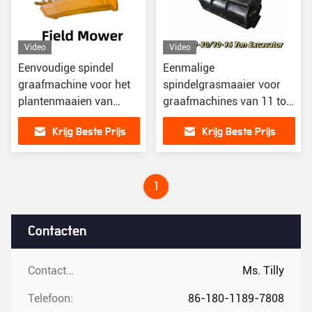
Video
Video
Eenvoudige spindel
Eenmalige
graafmachine voor het
spindelgrasmaaier voor
plantenmaaien van
graafmachines van 11 tot
graafmachines van 5 tot
16 ton
Krijg Beste Prijs
Krijg Beste Prijs
10 ton
1
Contacten
Contacten:
Ms. Tilly
Telefoon:
86-180-1189-7808