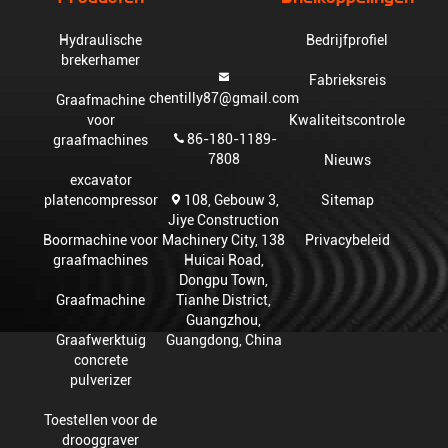
Hydraulische
Bedrijfprofiel
brekerhamer
Fabrieksreis
chentilly87@gmail.com
Graafmachine
voor
Kwaliteitscontrole
86-180-1189-
graafmachines
7808
Nieuws
excavator
108, Gebouw 3,
platencompressor
Sitemap
Jiye Construction
Machinery City, 138
Boormachine voor
Privacybeleid
Huicai Road,
graafmachines
Dongpu Town,
Tianhe District,
Graafmachine
Guangzhou,
Guangdong, China
Graafwerktuig
concrete
pulverizer
Toestellen voor de
drooggraver