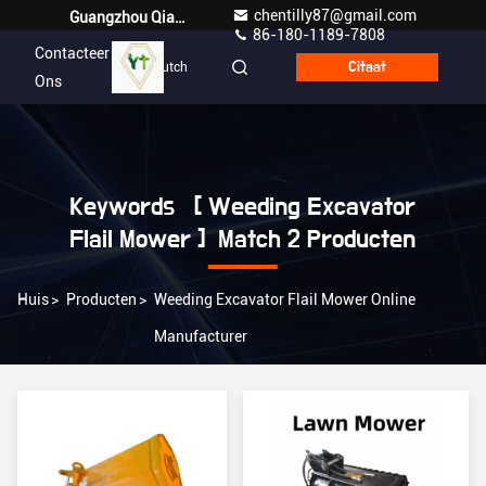
chentilly87@gmail.com
Guangzhou Qianyuan Construction Machinery Co,.LTD
86-180-1189-7808
Contacteer
Dutch
Citaat
Ons
Keywords [ Weeding Excavator
Flail Mower ] Match 2 Producten
Huis
>
Producten
>
Weeding Excavator Flail Mower Online
Manufacturer