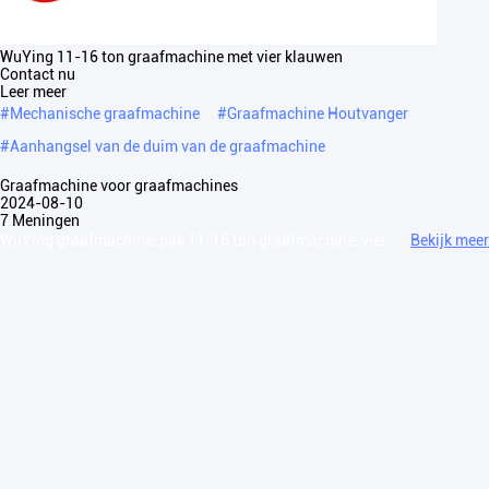
WuYing 11-16 ton graafmachine met vier klauwen
Contact nu
Leer meer
#
Mechanische graafmachine
#
Graafmachine Houtvanger
#
Aanhangsel van de duim van de graafmachine
Graafmachine voor graafmachines
2024-08-10
7 Meningen
WuYing graafmachine, pak 11-16 ton graafmachine, vier
Bekijk meer
klauwen houtgraafmachine Ons bedrijf houdt zich aan de kernwaarden
van "Efficiency first, technology leading", houdt zich aan
technologische en ...
Bekijk meer
Berichten van bezoeker
Laat een bericht achter
Slide up to Next