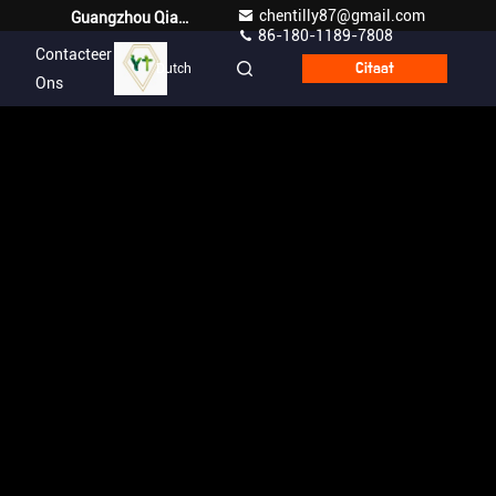
chentilly87@gmail.com
Guangzhou Qianyuan Construction Machinery Co,.LTD
86-180-1189-7808
Contacteer
Dutch
Citaat
Ons